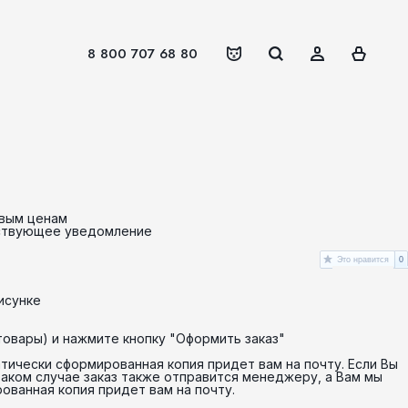
8 800 707 68 80
овым ценам
етствующее уведомление
Это нравится
0
исунке
товары) и нажмите кнопку "Оформить заказ"
тически сформированная копия придет вам на почту. Если Вы
таком случае заказ также отправится менеджеру, а Вам мы
ованная копия придет вам на почту.