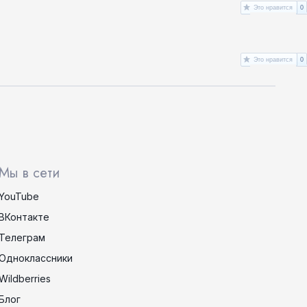
Это нравится
0
Это нравится
0
Мы в сети
YouTube
ВКонтакте
Телеграм
Одноклассники
Wildberries
Блог