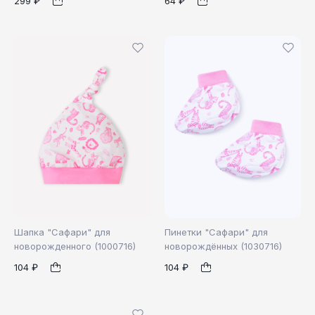
299 ₽
64 ₽
62
74
80
40
48
1
1
86
Шапка "Сафари" для
Пинетки "Сафари" для
новорожденного (1000716)
новорождённых (1030716)
104 ₽
104 ₽
40
44
б/р
1
1