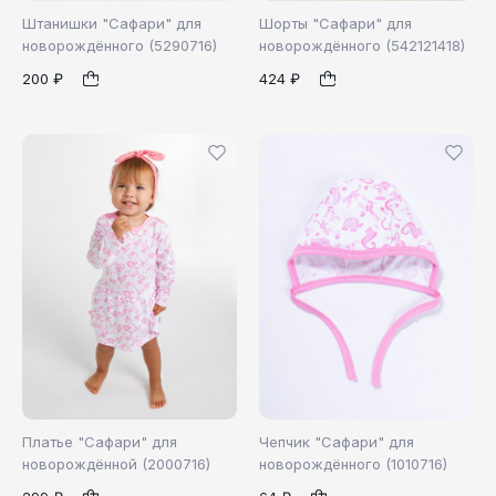
Штанишки "Сафари" для
Шорты "Сафари" для
новорождённого (5290716)
новорождённого (542121418)
200 ₽
424 ₽
92
74
80
1
1
Платье "Сафари" для
Чепчик "Сафари" для
новорождённой (2000716)
новорождённого (1010716)