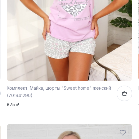
Комплект: Майка, шорты "Sweet home" женский
(701941290)
875 ₽
42
1