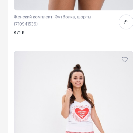
Женский комплект: Футболка, шорты
(710941536)
871 ₽
42
44
1