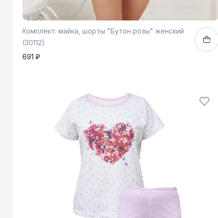
Комплект: майка, шорты "Бутон розы" женский
(30112)
691 ₽
44
50
1