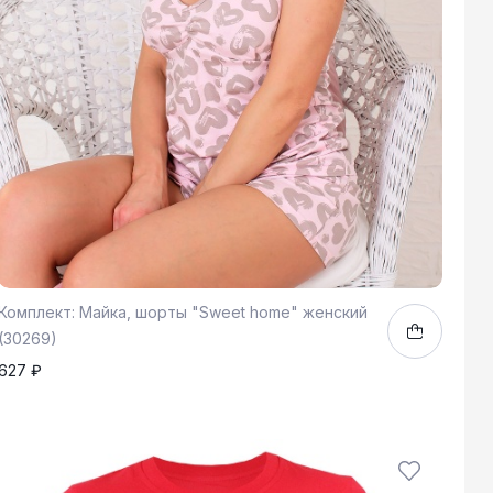
Комплект: Майка, шорты "Sweet home" женский
(30269)
627 ₽
46
1