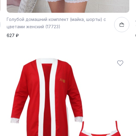
Голубой домашний комплект (майка, шорты) с
цветами женский (17723)
627 ₽
44
1