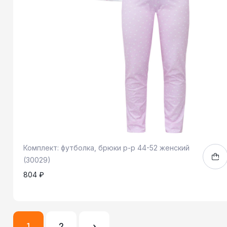
Комплект: футболка, брюки р-р 44-52 женский
(30029)
804 ₽
44-52
1
1
2