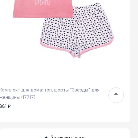
Комплект для дома: топ, шорты "Звезды" для
женщины (17717)
881 ₽
L
XL
1
Загрузить еще