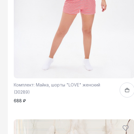
Комплект: Майка, шорты "LOVE" женский
(30289)
688 ₽
42
44
46
1