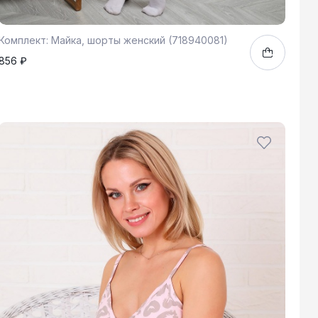
Комплект: Майка, шорты женский (718940081)
856 ₽
44
1