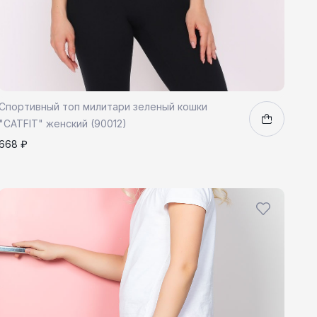
Спортивный топ милитари зеленый кошки
"CATFIT" женский (90012)
668 ₽
XS
S
M
L
1