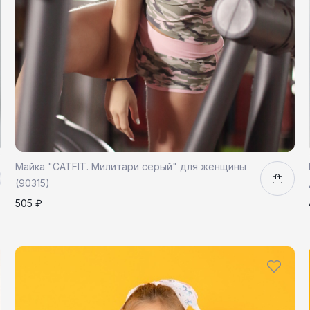
Майка "CATFIT. Милитари серый" для женщины
(90315)
505 ₽
XS
S
M
L
1