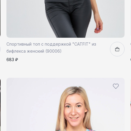
Спортивный топ с поддержкой "CATFIT" из
бифлекса женский (90006)
683 ₽
S
1