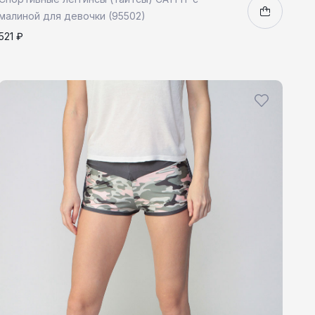
малиной для девочки (95502)
521 ₽
116
134
158
1