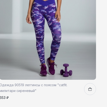
Одежда 90519 леггинсы с поясом "catfit.
милитари сиреневый"
653 ₽
S
M
L
1