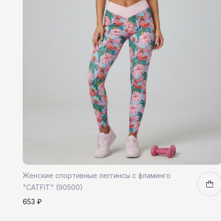
Женские спортивные леггинсы c фламинго
"CATFIT" (90500)
653 ₽
XS
S
M
1