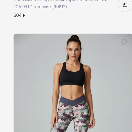
"CATFIT" женские (90812)
604 ₽
XS
S
M
L
1