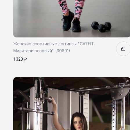
Женские спортивные леггинсы "CATFIT.
Милитари розовый" (90601)
1 323 ₽
XS
S
L
1