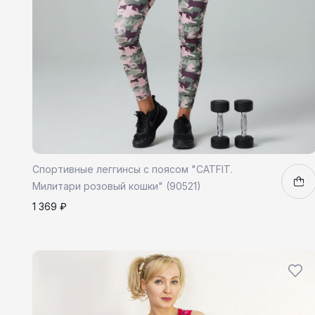
Спортивные леггинсы с поясом "CATFIT.
Милитари розовый кошки" (90521)
1 369 ₽
S
1