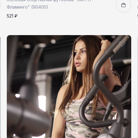
Фламинго" (90400)
521 ₽
XS
S
M
L
1