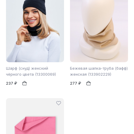
Шарф (снуд) женский
Бежевая шапка-труба (бафф)
чёрного цвета (13300069)
женская (133902229)
237 ₽
277 ₽
б/р
б/р
1
1