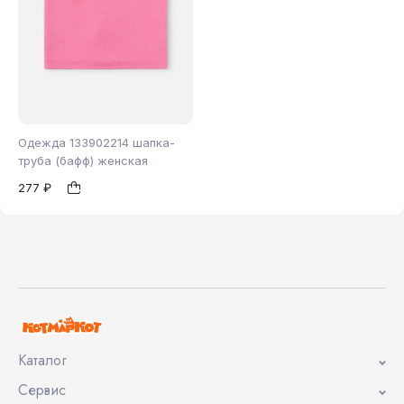
Одежда 133902214 шапка-
труба (бафф) женская
277 ₽
б/р
1
Каталог
Сервис