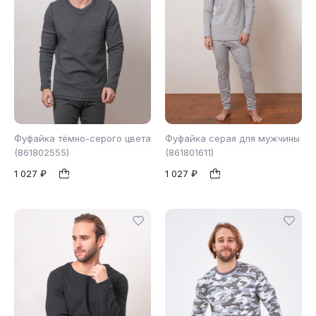
Фуфайка тёмно-серого цвета
Фуфайка серая для мужчины
(861802555)
(861801611)
1 027 ₽
1 027 ₽
48
54
46
50
1
1