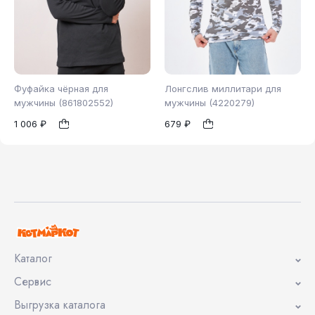
Фуфайка чёрная для
Лонгслив миллитари для
мужчины (861802552)
мужчины (4220279)
1 006 ₽
679 ₽
46
48
52
48
50
52
1
1
Каталог
Сервис
Выгрузка каталога