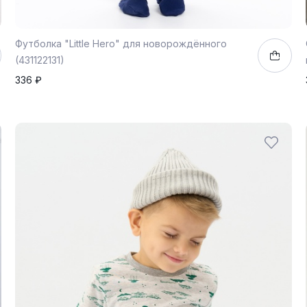
Футболка "Little Hero" для новорождённого
(431122131)
336 ₽
74
80
86
92
98
1