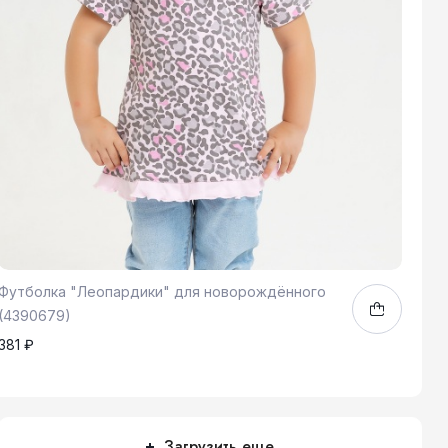
Футболка "Леопардики" для новорождённого
(4390679)
381 ₽
68
1
Загрузить еще