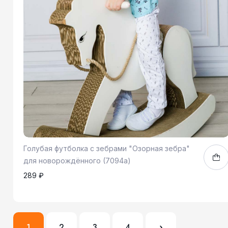
Голубая футболка с зебрами "Озорная зебра"
для новорождённого (7094а)
289 ₽
68
74
80
92
1
1
2
3
4