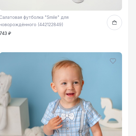
Салатовая футболка "Smile" для
новорождённого (442122849)
743 ₽
80
1