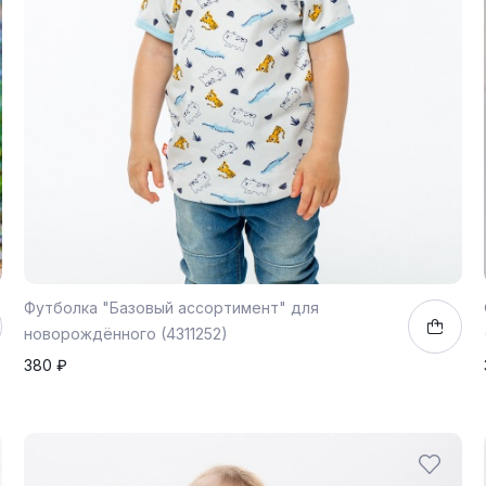
Футболка "Базовый ассортимент" для
новорождённого (4311252)
380 ₽
62
68
74
80
86
92
1