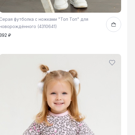
Серая футболка с ножками "Топ Топ" для
новорождённого (4310641)
392 ₽
62
1