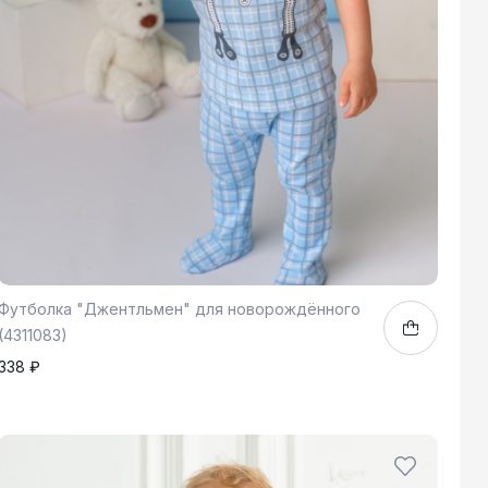
Футболка "Джентльмен" для новорождённого
(4311083)
338 ₽
74
80
1