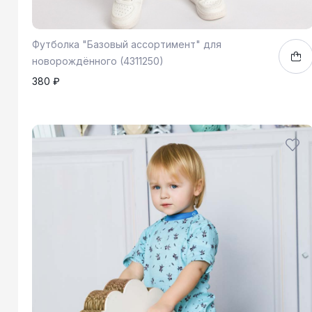
Футболка "Базовый ассортимент" для
новорождённого (4311250)
380 ₽
62
68
80
86
92
1