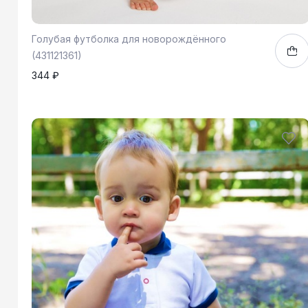
Голубая футболка для новорождённого
(431121361)
344 ₽
62
68
74
1