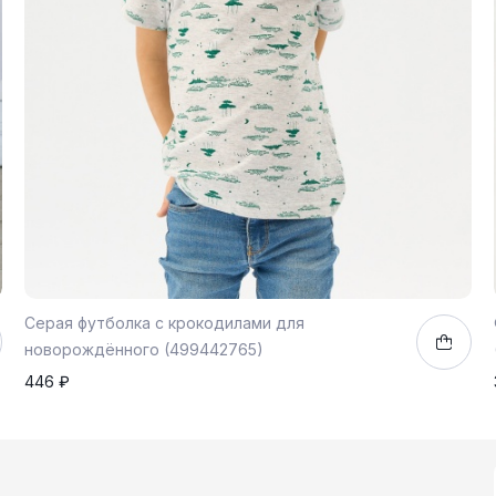
Серая футболка с крокодилами для
новорождённого (499442765)
446 ₽
104
1