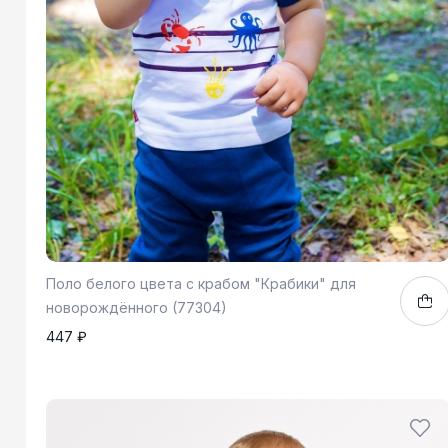
Поло белого цвета с крабом "Крабики" для
новорождённого (77304)
447 ₽
62
68
74
86
1