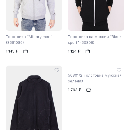
Толстовка "Military man"
Толстовка на молнии "Black
(8581086)
sport" (50806)
1 145 ₽
1 124 ₽
46
48
XL
XXL
1
1
50801/2 Толстовка мужская
зеленая
1 793 ₽
46
1