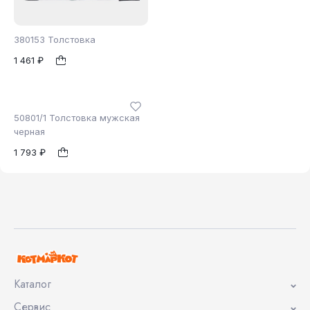
380153 Толстовка
1 461 ₽
1
50801/1 Толстовка мужская
черная
1 793 ₽
48
1
Каталог
Сервис