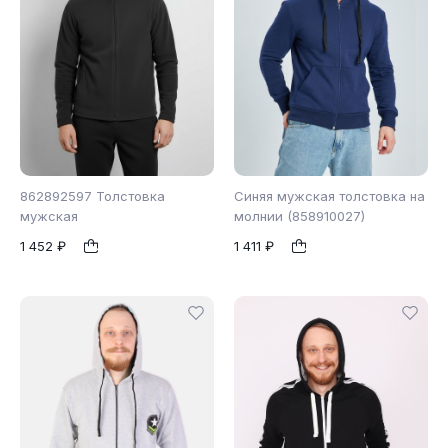
862892597 Толстовка
Синяя мужская толстовка на
мужская
молнии (858910027)
1 452 ₽
1 411 ₽
52
54
48
1
1