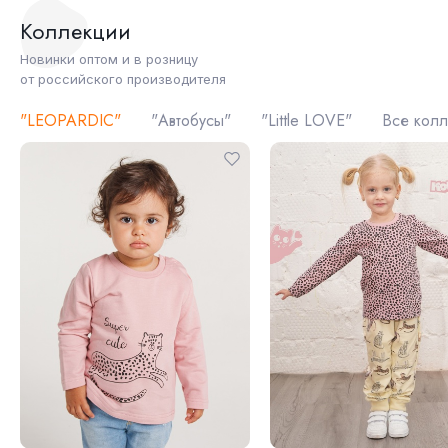
Коллекции
Новинки оптом и в розницу
от российского производителя
"LEOPARDIC"
"Автобусы"
"Little LOVE"
Все кол