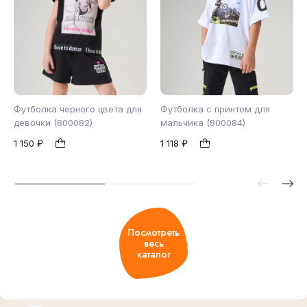
Футболка черного цвета для
Футболка с принтом для
девочки (800082)
мальчика (800084)
1 150 ₽
1 118 ₽
122
128
134
122
128
140
1
1
140
146
152
Посмотреть
весь
каталог