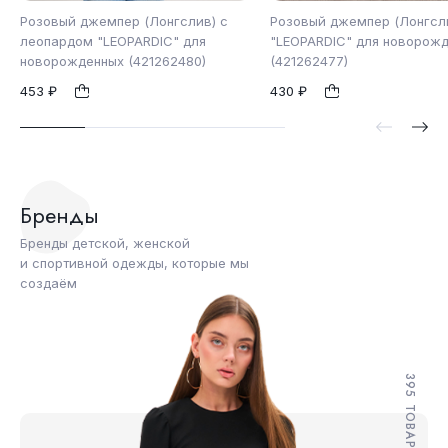
Розовый джемпер (Лонгслив) с
Розовый джемпер (Лонгсл
леопардом "LEOPARDIC" для
"LEOPARDIC" для новорож
новорожденных (421262480)
(421262477)
80
80
1
1
453 ₽
430 ₽
Бренды
Бренды детской, женской
и спортивной одежды, которые мы
создаём