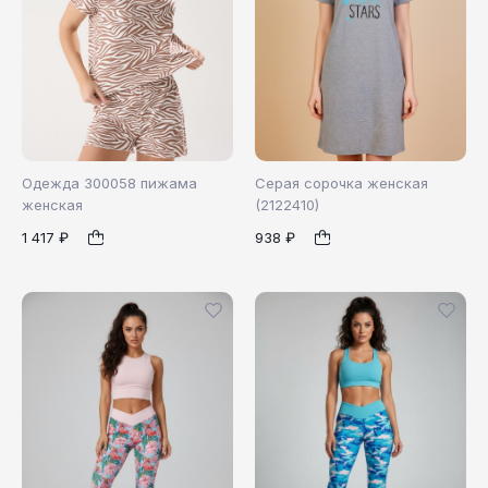
Одежда 300058 пижама
Серая сорочка женская
женская
(2122410)
1 417 ₽
938 ₽
42
44
46
1
1
48
50
52