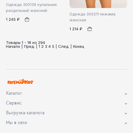
Одежда 300139 купальник
раздельный женский
Одежда 300211 пижама
1 245 ₽
женская
1
1 214 ₽
42
44
46
1
48
50
Товары 1 - 18 из 294
Начало | Пред. |
1
2
3
4
5
|
След.
|
Конец
Каталог
Сервис
Выгрузка каталога
Мы в сети