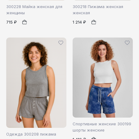
300228 Майка женская для
300218 Пижама женская
женщины
женская
715 ₽
1 214 ₽
42
44
46
42
44
46
1
1
48
50
48
Спортивные женские 300199
шорты женские
Одежда 300208 пижама