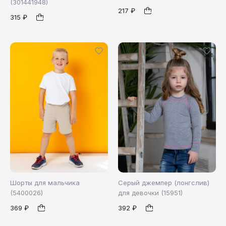
(301441948)
98
116
122
1
217 ₽
315 ₽
122
128
1
Шорты для мальчика
Серый джемпер (лонгслив)
(5400026)
для девочки (15951)
369 ₽
392 ₽
128
98
104
110
1
1