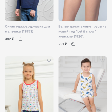
Синяя термоводолазка для
Белые трикотажные трусы на
мальчика (13953)
новый год "Let it snow"
женские (19261)
392 ₽
98
110
116
XXL
1
1
201 ₽
128