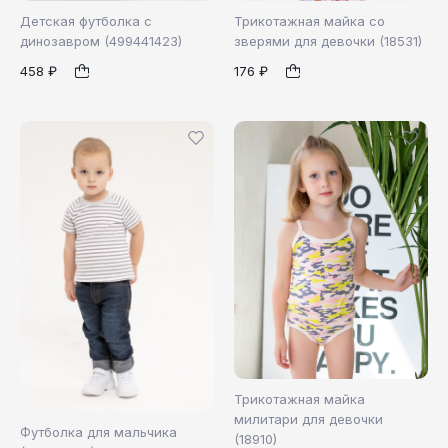
Детская футболка с
Трикотажная майка со
динозавром (499441423)
зверями для девочки (18531)
458 ₽
176 ₽
116
98
116
1
1
Трикотажная майка
милитари для девочки
Футболка для мальчика
(18910)