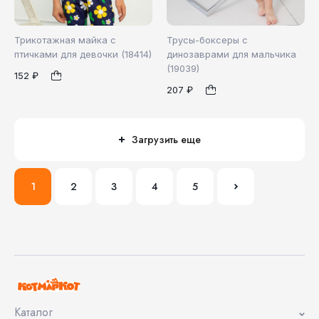
Трикотажная майка с
Трусы-боксеры с
птичками для девочки (18414)
динозаврами для мальчика
(19039)
152 ₽
122
122
1
1
207 ₽
Загрузить еще
1
2
3
4
5
Каталог