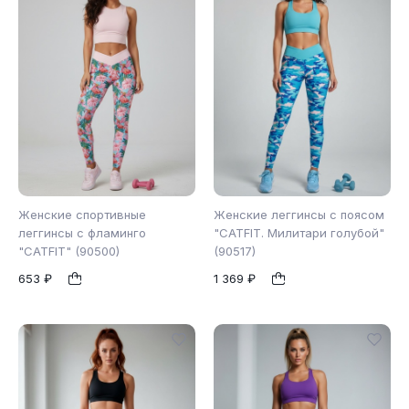
Женские спортивные
Женские леггинсы с поясом
леггинсы c фламинго
"CATFIT. Милитари голубой"
"CATFIT" (90500)
(90517)
XS
S
M
S
1
1
653 ₽
1 369 ₽