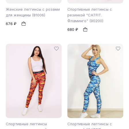
Женские леггинсы с розами
Спортивные леггинсы с
для женщины (81006)
резинкой "CATFIT.
Фламинго" (90200)
676 ₽
XS
S
M
XS
S
M
1
1
680 ₽
L
XXL
Спортивные леггинсы
Спортивные леггинсы с