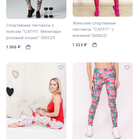
Женские спортивные
Спортивные леггинсы с
леггинсы "CATFIT" с
поясом "CATFIT. Милитари
малиной (90602)
розовый кошки" (90521)
XS
S
M
S
1
1 323 ₽
1
1 369 ₽
L