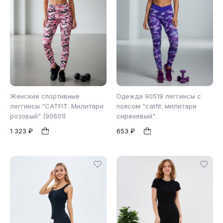
Женские спортивные
Одежда 90519 леггинсы с
леггинсы "CATFIT. Милитари
поясом "catfit. милитари
розовый" (90601)
сиреневый"
XS
S
L
S
M
L
1
1
1 323 ₽
653 ₽