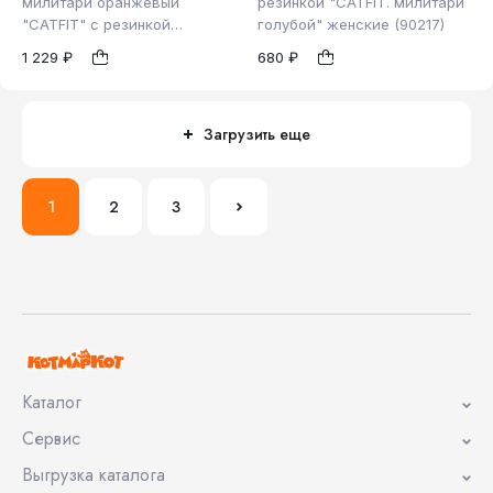
милитари оранжевый
резинкой "CATFIT. милитари
"CATFIT" с резинкой
голубой" женские (90217)
L
XS
S
женские (90216)
1
1
1 229 ₽
680 ₽
Загрузить еще
1
2
3
Каталог
Сервис
Выгрузка каталога