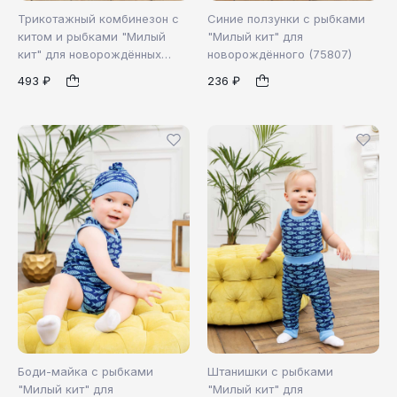
Трикотажный комбинезон с
Синие ползунки с рыбками
китом и рыбками "Милый
"Милый кит" для
кит" для новорождённых
новорождённого (75807)
86
80
86
(76807)
1
1
493 ₽
236 ₽
Боди-майка с рыбками
Штанишки с рыбками
"Милый кит" для
"Милый кит" для