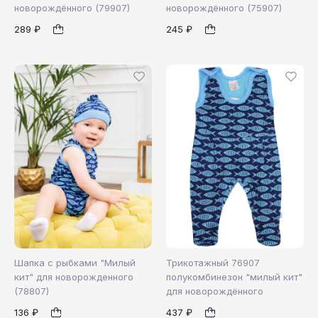
новорождённого (79907)
новорождённого (75907)
56
62
68
1
1
289 ₽
245 ₽
Шапка с рыбками "Милый
Трикотажный 76907
кит" для новорожденного
полукомбинезон "милый кит"
(78807)
для новорождённого
36
40
62
68
1
1
136 ₽
437 ₽