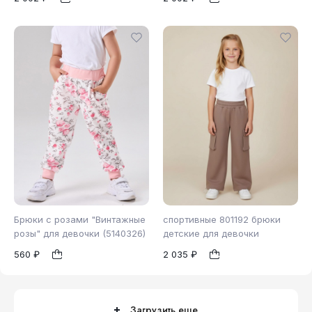
104
116
1
1
Брюки с розами "Винтажные
спортивные 801192 брюки
розы" для девочки (5140326)
детские для девочки
560 ₽
2 035 ₽
110
1
1
Загрузить еще