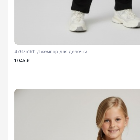
476751611 Джемпер для девочки
1 045 ₽
122-146
1