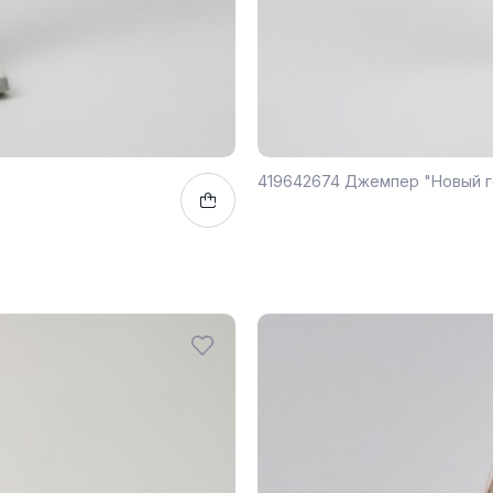
419642674 Джемпер "Новый г
116
140
152
158
1