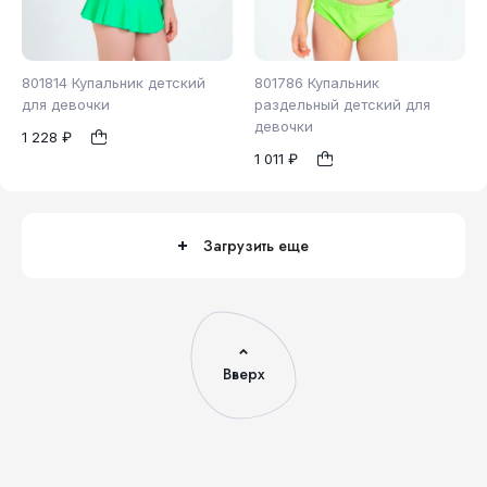
801814 Купальник детский
801786 Купальник
для девочки
раздельный детский для
девочки
1 228 ₽
98
104
110
1
1
1 011 ₽
116
122
128
Загрузить еще
Вверх