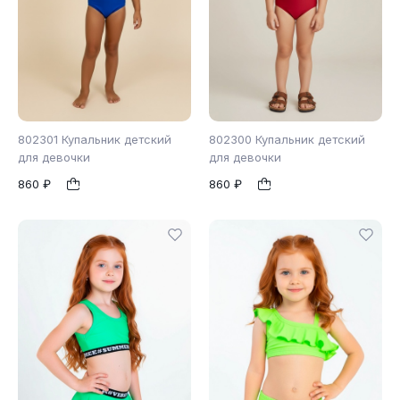
802301 Купальник детский
802300 Купальник детский
для девочки
для девочки
860 ₽
860 ₽
104
110
116
98
104
110
1
1
122
128
116
122
128
134