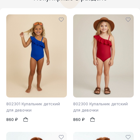
802301 Купальник детский
802300 Купальник детский
для девочки
для девочки
860 ₽
860 ₽
104
110
116
98
104
110
1
1
122
128
116
122
128