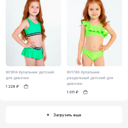
134
801814 Купальник детский
801786 Купальник
для девочки
раздельный детский для
девочки
1 228 ₽
98
104
110
1
1
1 011 ₽
116
122
128
Загрузить еще