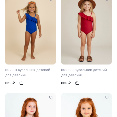
802301 Купальник детский
802300 Купальник детский
для девочки
для девочки
860 ₽
860 ₽
104
110
116
98
104
110
1
1
122
128
116
122
128
134