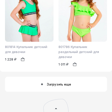
801814 Купальник детский
801786 Купальник
для девочки
раздельный детский для
девочки
1 228 ₽
98
104
110
1
1
1 011 ₽
116
122
128
Загрузить еще