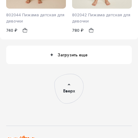
802044 Пижама детская для
802042 Пижама детская для
девочки
девочки
740 ₽
780 ₽
110
116
98
110
116
1
1
122
Загрузить еще
Вверх