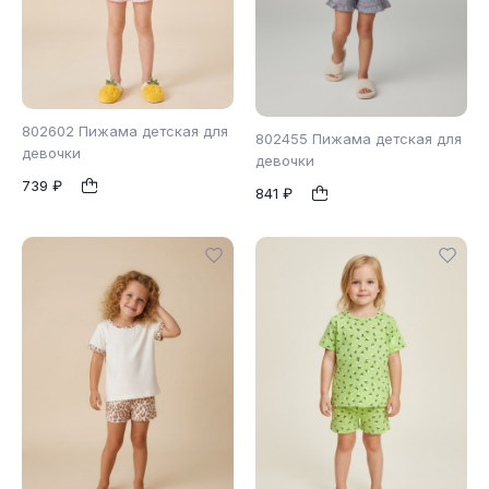
802602 Пижама детская для
802455 Пижама детская для
девочки
девочки
739 ₽
104
110
122
841 ₽
98
104
110
1
1
128
116
122
128