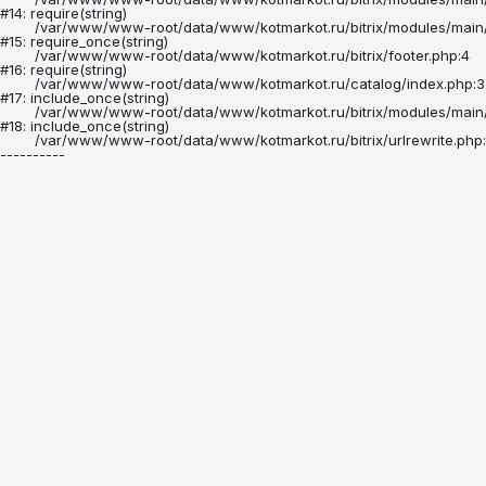
#14: require(string)

	/var/www/www-root/data/www/kotmarkot.ru/bitrix/modules/main/include/epilog.php:3

#15: require_once(string)

	/var/www/www-root/data/www/kotmarkot.ru/bitrix/footer.php:4

#16: require(string)

	/var/www/www-root/data/www/kotmarkot.ru/catalog/index.php:378

#17: include_once(string)

	/var/www/www-root/data/www/kotmarkot.ru/bitrix/modules/main/include/urlrewrite.php:160

#18: include_once(string)

	/var/www/www-root/data/www/kotmarkot.ru/bitrix/urlrewrite.php:2
