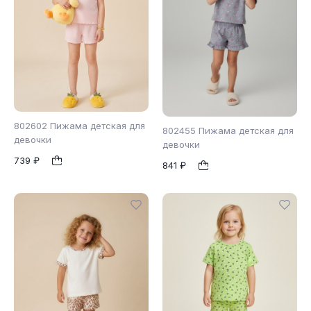
802602 Пижама детская для
802455 Пижама детская для
девочки
девочки
739 ₽
104
110
122
841 ₽
98
104
110
1
1
128
116
122
128