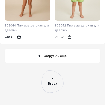
802044 Пижама детская для
802042 Пижама детская для
девочки
девочки
740 ₽
780 ₽
110
116
98
110
116
1
1
122
Загрузить еще
Вверх