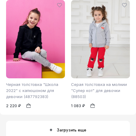
Черная толстовка "Школа
Серая толстовка на молнии
2022" с капюшоном для
"Супер кот" для девочки
девочки (487792383)
(88503)
140
122
128
1
1
2 220 ₽
1 083 ₽
Загрузить еще