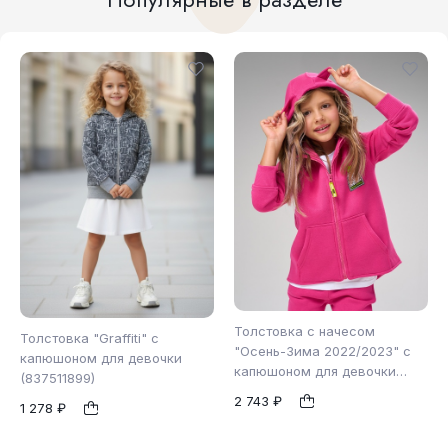
Толстовка с начесом
Толстовка "Graffiti" с
"Осень-Зима 2022/2023" с
капюшоном для девочки
капюшоном для девочки
(837511899)
98
104
116
(865562623)
104
110
116
1
2 743 ₽
1
1 278 ₽
128