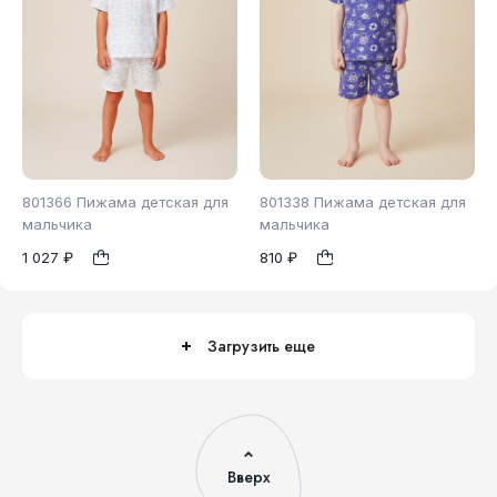
801366 Пижама детская для
801338 Пижама детская для
мальчика
мальчика
1 027 ₽
810 ₽
98
104
110
104
116
1
1
116
122
128
Загрузить еще
Вверх