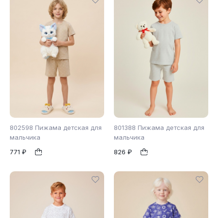
802598 Пижама детская для
801388 Пижама детская для
мальчика
мальчика
771 ₽
826 ₽
110
122
98
104
116
1
1
128