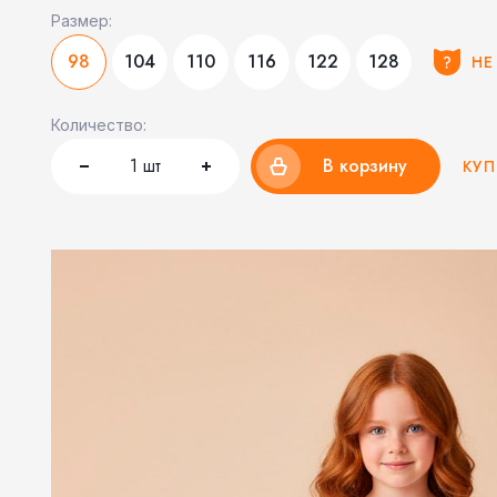
Размер:
98
104
110
116
122
128
НЕ
Количество:
1
шт
В корзину
КУП