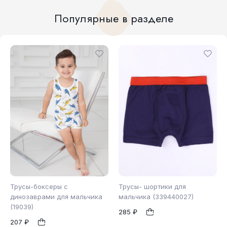
Популярные в разделе
Трусы-боксеры с
Трусы- шортики для
динозаврами для мальчика
мальчика (339440027)
(19039)
285 ₽
122
98
1
1
207 ₽