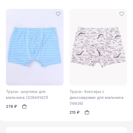
Трусы- шортики для
Трусы- боксеры с
мальчика (328441421)
динозаврами для мальчика
(19936)
278 ₽
98
110
110
1
1
215 ₽