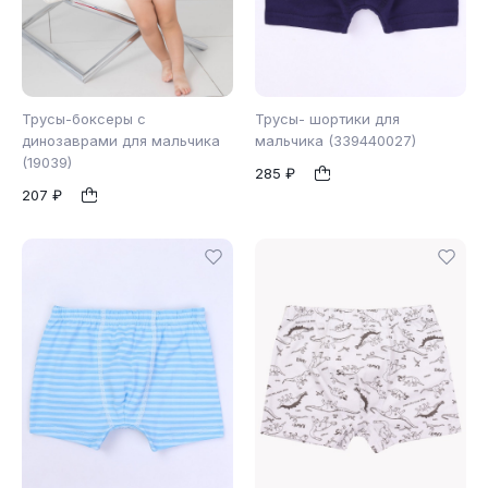
Трусы-боксеры с
Трусы- шортики для
динозаврами для мальчика
мальчика (339440027)
(19039)
285 ₽
122
98
1
1
207 ₽