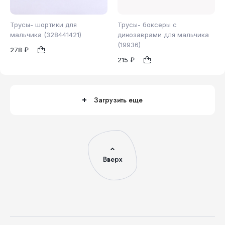
Трусы- шортики для
Трусы- боксеры с
мальчика (328441421)
динозаврами для мальчика
(19936)
278 ₽
98
110
110
1
1
215 ₽
Загрузить еще
Вверх