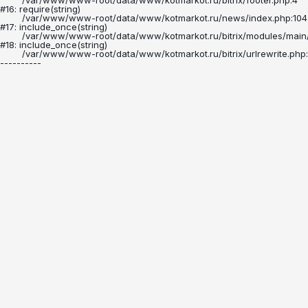
	/var/www/www-root/data/www/kotmarkot.ru/bitrix/footer.php:4

#16: require(string)

	/var/www/www-root/data/www/kotmarkot.ru/news/index.php:104

#17: include_once(string)

	/var/www/www-root/data/www/kotmarkot.ru/bitrix/modules/main/include/urlrewrite.php:160

#18: include_once(string)

	/var/www/www-root/data/www/kotmarkot.ru/bitrix/urlrewrite.php:2
