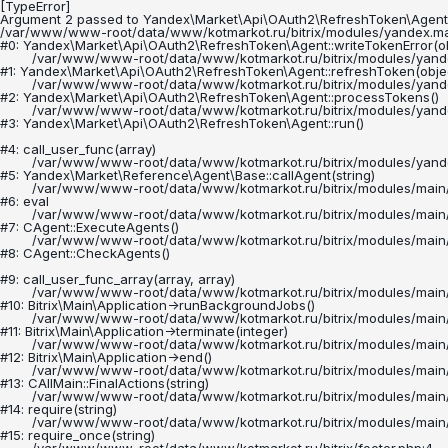
[TypeError] 

Argument 2 passed to Yandex\Market\Api\OAuth2\RefreshToken\Agent::wr
/var/www/www-root/data/www/kotmarkot.ru/bitrix/modules/yandex.mark
#0: Yandex\Market\Api\OAuth2\RefreshToken\Agent::writeTokenError(obj
	/var/www/www-root/data/www/kotmarkot.ru/bitrix/modules/yandex.market/lib/api/oauth2/refreshtoken/agent.php:118

#1: Yandex\Market\Api\OAuth2\RefreshToken\Agent::refreshToken(object
	/var/www/www-root/data/www/kotmarkot.ru/bitrix/modules/yandex.market/lib/api/oauth2/refreshtoken/agent.php:91

#2: Yandex\Market\Api\OAuth2\RefreshToken\Agent::processTokens()

	/var/www/www-root/data/www/kotmarkot.ru/bitrix/modules/yandex.market/lib/api/oauth2/refreshtoken/agent.php:60

#3: Yandex\Market\Api\OAuth2\RefreshToken\Agent::run()

#4: call_user_func(array)

	/var/www/www-root/data/www/kotmarkot.ru/bitrix/modules/yandex.market/lib/reference/agent/base.php:79

#5: Yandex\Market\Reference\Agent\Base::callAgent(string)

	/var/www/www-root/data/www/kotmarkot.ru/bitrix/modules/main/classes/mysql/agent.php(163) : eval()'d code:1

#6: eval

	/var/www/www-root/data/www/kotmarkot.ru/bitrix/modules/main/classes/mysql/agent.php:163

#7: CAgent::ExecuteAgents()

	/var/www/www-root/data/www/kotmarkot.ru/bitrix/modules/main/classes/mysql/agent.php:21

#8: CAgent::CheckAgents()

#9: call_user_func_array(array, array)

	/var/www/www-root/data/www/kotmarkot.ru/bitrix/modules/main/lib/application.php:703

#10: Bitrix\Main\Application->runBackgroundJobs()

	/var/www/www-root/data/www/kotmarkot.ru/bitrix/modules/main/lib/application.php:297

#11: Bitrix\Main\Application->terminate(integer)

	/var/www/www-root/data/www/kotmarkot.ru/bitrix/modules/main/lib/application.php:264

#12: Bitrix\Main\Application->end()

	/var/www/www-root/data/www/kotmarkot.ru/bitrix/modules/main/classes/general/main.php:3526

#13: CAllMain::FinalActions(string)

	/var/www/www-root/data/www/kotmarkot.ru/bitrix/modules/main/include/epilog_after.php:58

#14: require(string)

	/var/www/www-root/data/www/kotmarkot.ru/bitrix/modules/main/include/epilog.php:3

#15: require_once(string)
