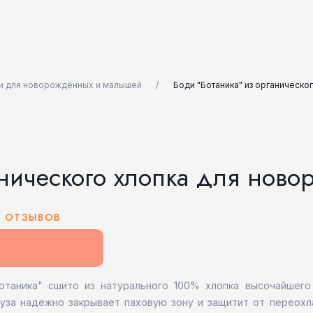
и для новорождённых и малышей
Боди "Ботаника" из органическо
анического хлопка для ново
6 ОТЗЫВОВ
Ботаника" сшито из натурального 100% хлопка высочайшего
уза надежно закрывает паховую зону и защитит от переохл