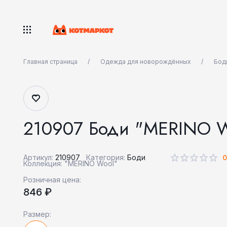
Главная страница
Одежда для новорождённых
Бод
210907 Боди "MERINO W
Артикул:
210907
Категория:
Боди
Коллекция: "MERINO Wool"
Розничная цена:
846 ₽
Размер: