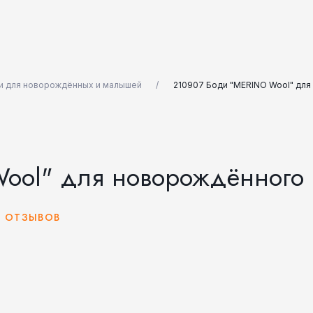
и для новорождённых и малышей
210907 Боди "MERINO Wool" дл
ool" для новорождённого
0 ОТЗЫВОВ