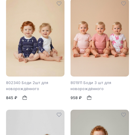
802340 Боди 2шт для
801911 Боди 3 шт для
новорождённого
новорождённого
845 ₽
958 ₽
56
62
68
1
1