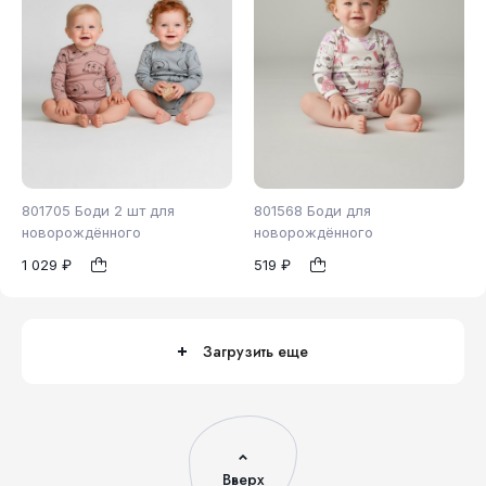
801705 Боди 2 шт для
801568 Боди для
новорождённого
новорождённого
1 029 ₽
519 ₽
62
74
80
62
1
1
Загрузить еще
Вверх