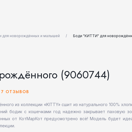
и для новорождённых и малышей
Боди "КИТТИ" для новорождённ
рождённого (9060744)
7 ОТЗЫВОВ
нного из коллекции «KITTY» сшит из натурального 100% хлопк
дний бодик с кошечками год надежно закрывает паховую зо
дённых от КотМарКот предусмотрено всё! Модель будет идеа
лекции.