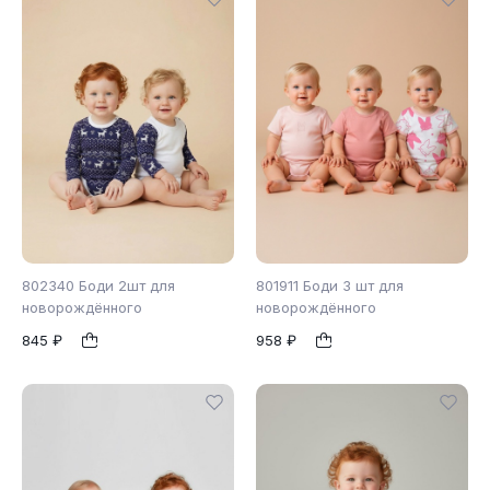
802340 Боди 2шт для
801911 Боди 3 шт для
новорождённого
новорождённого
845 ₽
958 ₽
56
62
68
1
1