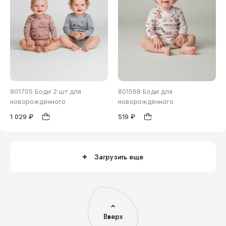
801705 Боди 2 шт для
801568 Боди для
новорождённого
новорождённого
1 029 ₽
519 ₽
62
74
80
62
1
1
Загрузить еще
Вверх