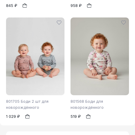
845 ₽
958 ₽
56
62
68
1
1
801705 Боди 2 шт для
801568 Боди для
новорождённого
новорождённого
1 029 ₽
519 ₽
62
74
80
62
1
1