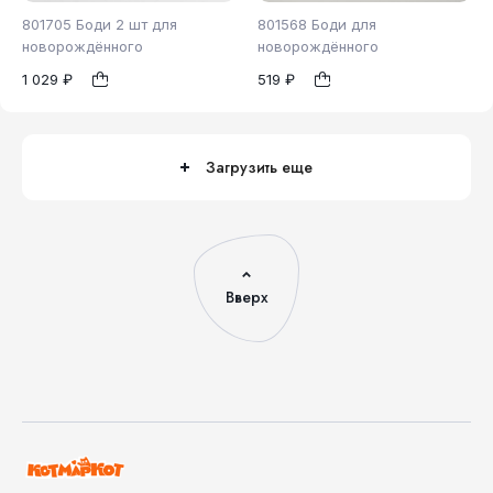
801705 Боди 2 шт для
801568 Боди для
новорождённого
новорождённого
1 029 ₽
519 ₽
62
74
80
62
1
1
Загрузить еще
Вверх