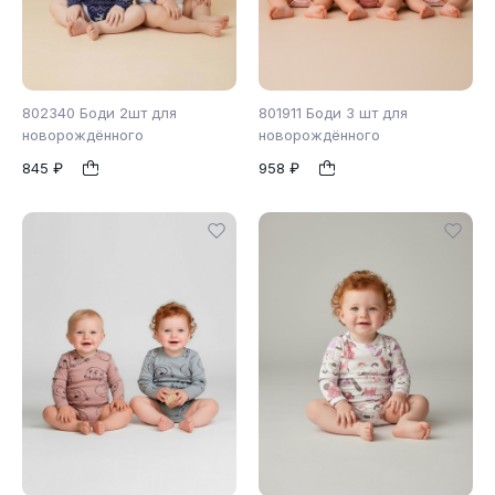
802340 Боди 2шт для
801911 Боди 3 шт для
новорождённого
новорождённого
845 ₽
958 ₽
56
62
68
1
1