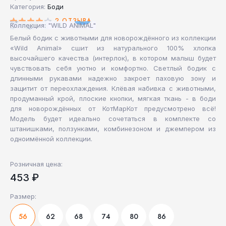
Категория:
Боди
2 ОТЗЫВА
Коллекция: "WILD ANIMAL"
Белый бодик с животными для новорождённого из коллекции
«Wild Animal» сшит из натурального 100% хлопка
высочайшего качества (интерлок), в котором малыш будет
чувствовать себя уютно и комфортно. Светлый бодик с
длинными рукавами надежно закроет паховую зону и
защитит от переохлаждения. Клёвая набивка с животными,
продуманный крой, плоские кнопки, мягкая ткань - в боди
для новорождённых от КотМарКот предусмотрено всё!
Модель будет идеально сочетаться в комплекте со
штанишками, ползунками, комбинезоном и джемпером из
одноимённой коллекции.
Розничная цена:
453 ₽
Размер:
56
62
68
74
80
86