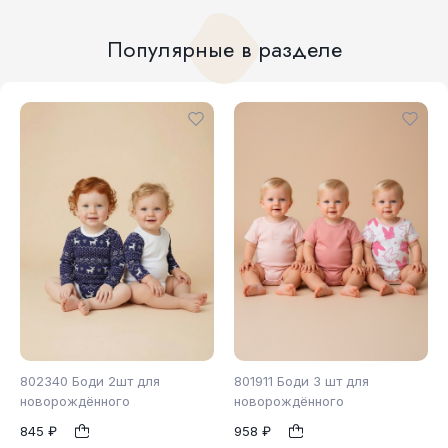
Популярные в разделе
802340 Боди 2шт для
801911 Боди 3 шт для
новорождённого
новорождённого
845 ₽
958 ₽
56
62
68
1
1