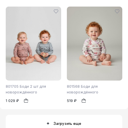
801705 Боди 2 шт для
801568 Боди для
новорождённого
новорождённого
1 029 ₽
519 ₽
62
74
80
62
1
1
Загрузить еще