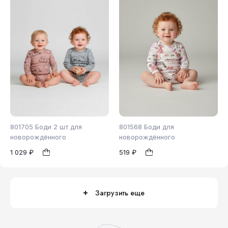
801705 Боди 2 шт для
801568 Боди для
новорождённого
новорождённого
1 029 ₽
519 ₽
62
74
80
62
1
1
Загрузить еще