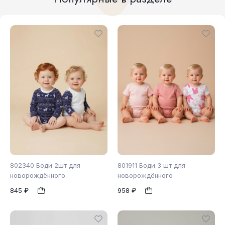
802340 Боди 2шт для
801911 Боди 3 шт для
новорождённого
новорождённого
845 ₽
958 ₽
56
62
68
1
1