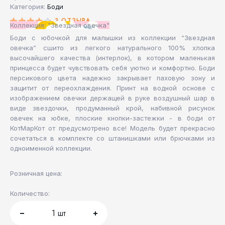
Категория:
Боди
3 ОТЗЫВА
Коллекция: "Звездная овечка"
Боди с юбочкой для малышки из коллекции “Звездная
овечка” сшито из легкого натурального 100% хлопка
высочайшего качества (интерлок), в котором маленькая
принцесса будет чувствовать себя уютно и комфортно. Боди
персикового цвета надежно закрывает паховую зону и
защитит от переохлаждения. Принт на водной основе с
изображением овечки держащей в руке воздушный шар в
виде звездочки, продуманный крой, набивной рисунок
овечек на юбке, плоские кнопки-застежки - в боди от
КотМарКот от предусмотрено все! Модель будет прекрасно
сочетаться в комплекте со штанишками или брючками из
одноименной коллекции.
Розничная цена:
Количество:
1
шт