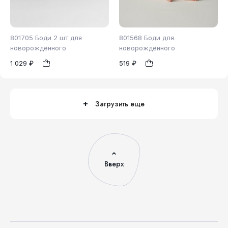
801705 Боди 2 шт для
801568 Боди для
новорождённого
новорождённого
1 029 ₽
519 ₽
62
74
80
62
1
1
Загрузить еще
Вверх