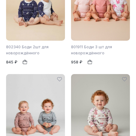
802340 Боди 2шт для
801911 Боди 3 шт для
новорождённого
новорождённого
845 ₽
958 ₽
56
62
68
1
1