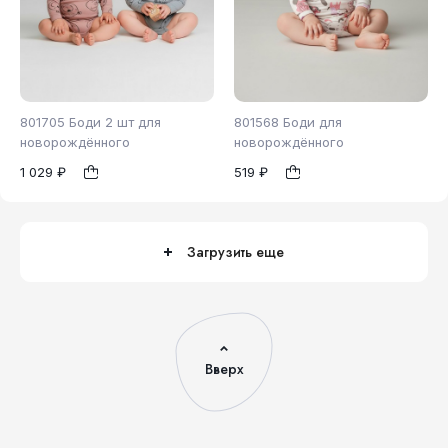
801705 Боди 2 шт для
801568 Боди для
новорождённого
новорождённого
1 029 ₽
519 ₽
62
74
80
62
1
1
Загрузить еще
Вверх