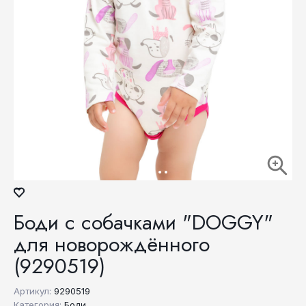
Боди с собачками "DOGGY"
для новорождённого
(9290519)
Артикул:
9290519
Категория:
Боди