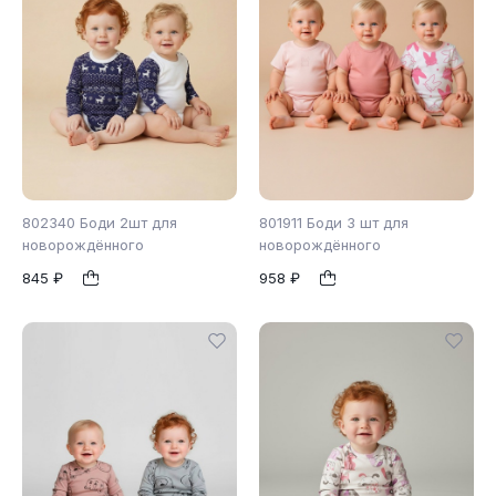
802340 Боди 2шт для
801911 Боди 3 шт для
новорождённого
новорождённого
845 ₽
958 ₽
56
62
68
1
1