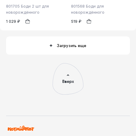
801705 Боди 2 шт для
801568 Боди для
новорождённого
новорождённого
1 029 ₽
519 ₽
62
74
80
62
1
1
Загрузить еще
Вверх