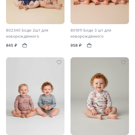
802340 Боди 2шт для
801911 Боди 3 шт для
новорождённого
новорождённого
845 ₽
958 ₽
56
62
68
1
1