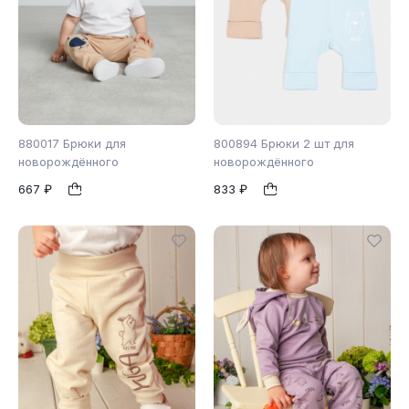
880017 Брюки для
800894 Брюки 2 шт для
новорождённого
новорождённого
667 ₽
833 ₽
74
80
86
62
68
74
1
1
92
98
80
86
92