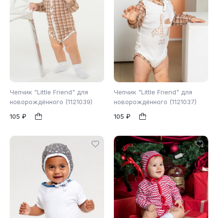
Чепчик "Little Friend" для
Чепчик "Little Friend" для
новорождённого (1121039)
новорождённого (1121037)
105 ₽
105 ₽
48
40
44
48
1
1