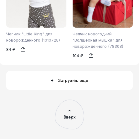
Чепчик "Little King" для
Чепчик новогодний
новорождённого (1010728)
"Волшебная мышка" для
новорождённого (78308)
84 ₽
44
48
44
48
1
1
104 ₽
Загрузить еще
Вверх