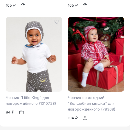
105 ₽
105 ₽
48
40
44
48
1
1
Чепчик "Little King" для
Чепчик новогодний
новорождённого (1010728)
"Волшебная мышка" для
новорождённого (78308)
84 ₽
44
48
44
48
1
1
104 ₽