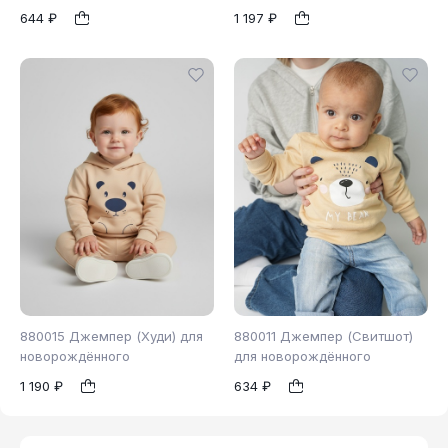
644 ₽
1 197 ₽
74
80
98
86
98
1
1
880015 Джемпер (Худи) для
880011 Джемпер (Свитшот)
новорождённого
для новорождённого
1 190 ₽
634 ₽
98
86
1
1