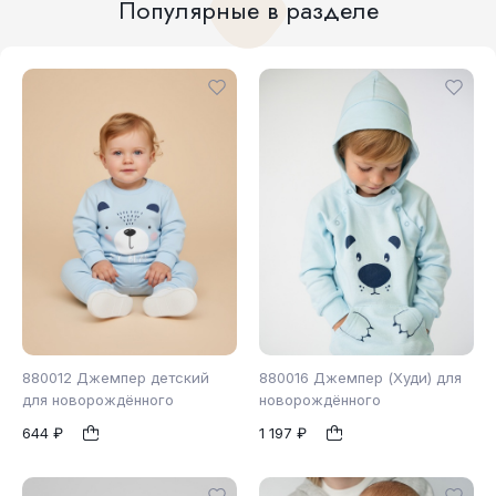
Популярные в разделе
880012 Джемпер детский
880016 Джемпер (Худи) для
для новорождённого
новорождённого
644 ₽
1 197 ₽
74
80
98
86
98
1
1