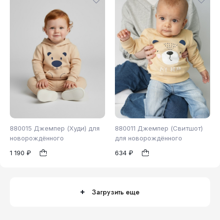
880015 Джемпер (Худи) для
880011 Джемпер (Свитшот)
новорождённого
для новорождённого
1 190 ₽
634 ₽
98
86
1
1
Загрузить еще