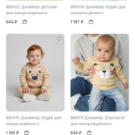
880012 Джемпер детский
880016 Джемпер (Худи) для
для новорождённого
новорождённого
644 ₽
1 197 ₽
74
80
98
86
98
1
1
880015 Джемпер (Худи) для
880011 Джемпер (Свитшот)
новорождённого
для новорождённого
1 190 ₽
634 ₽
98
86