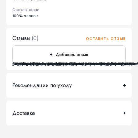
Состав ткани
100% хлопок
Отзывы
(0)
ОСТАВИТЬ ОТЗЫВ
Добавить отзыв
[TypeError] 
Argument 2 passed to Yandex\Market\Api\OAuth2\RefreshToken\Agent::writeTokenError() must be an instance of Bitrix\Main\Result, instance of Yandex\Market\Api\Reference\RequestResult given, called in /var/www/www-root/data/www/kotmarkot.ru/bitrix/modules/yandex.market/lib/api/oauth2/refreshtoken/agent.php on line 118 (0)
/var/www/www-root/data/www/kotmarkot.ru/bitrix/modules/yandex.market/lib/api/oauth2/refreshtoken/agent.php:157
#0: Yandex\Market\Api\OAuth2\RefreshToken\Agent::writeTokenError(object, object)
	/var/www/www-root/data/www/kotmarkot.ru/bitrix/modules/yandex.market/lib/api/oauth2/refreshtoken/agent.php:118
#1: Yandex\Market\Api\OAuth2\RefreshToken\Agent::refreshToken(object, object)
	/var/www/www-root/data/www/kotmarkot.ru/bitrix/modules/yandex.market/lib/api/oauth2/refreshtoken/agent.php:91
#2: Yandex\Market\Api\OAuth2\RefreshToken\Agent::processTokens()
	/var/www/www-root/data/www/kotmarkot.ru/bitrix/modules/yandex.market/lib/api/oauth2/refreshtoken/agent.php:60
#3: Yandex\Market\Api\OAuth2\RefreshToken\Agent::run()
	
#4: call_user_func(array)
	/var/www/www-root/data/www/kotmarkot.ru/bitrix/modules/yandex.market/lib/reference/agent/base.php:79
#5: Yandex\Market\Reference\Agent\Base::callAgent(string)
	/var/www/www-root/data/www/kotmarkot.ru/bitrix/modules/main/classes/mysql/agent.php(163) : eval()'d code:1
#6: eval
	/var/
Рекомендации по уходу
Доставка