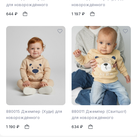
для новорождённого
новорождённого
644 ₽
1 197 ₽
74
80
98
86
98
1
1
880015 Джемпер (Худи) для
880011 Джемпер (Свитшот)
новорождённого
для новорождённого
1 190 ₽
634 ₽
98
86
1
1