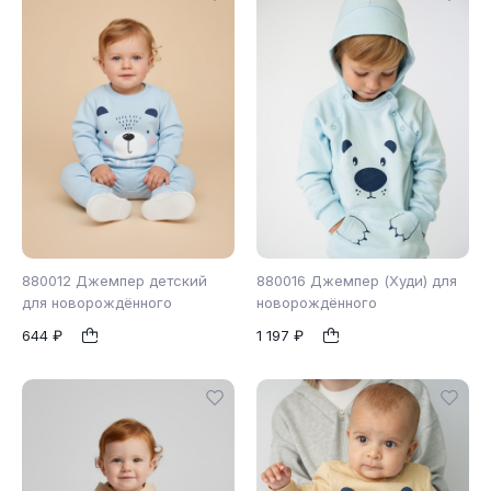
880012 Джемпер детский
880016 Джемпер (Худи) для
для новорождённого
новорождённого
644 ₽
1 197 ₽
74
80
98
86
98
1
1