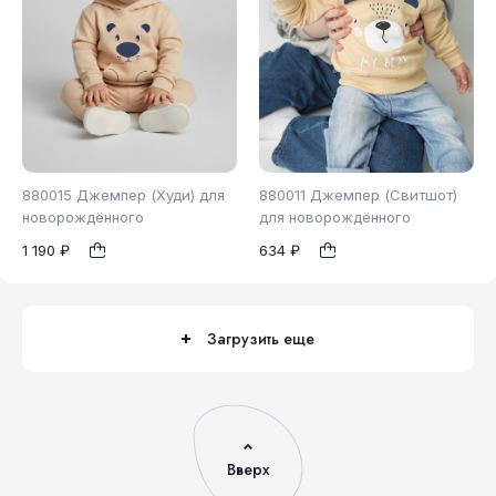
880015 Джемпер (Худи) для
880011 Джемпер (Свитшот)
новорождённого
для новорождённого
1 190 ₽
634 ₽
98
86
1
1
Загрузить еще
Вверх