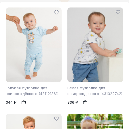
Голубая футболка для
Белая футболка для
новорождённого (431121361)
новорождённого (431322742)
344 ₽
336 ₽
62
68
74
86
1
1