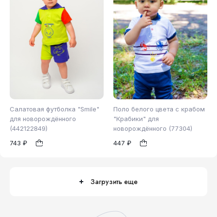
Салатовая футболка "Smile"
Поло белого цвета с крабом
для новорождённого
"Крабики" для
(442122849)
новорождённого (77304)
80
62
68
74
1
1
743 ₽
447 ₽
86
Загрузить еще