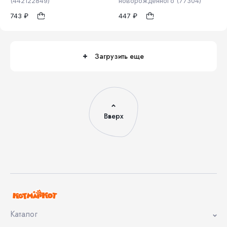
(442122849)
новорождённого (77304)
80
62
68
74
1
1
743 ₽
447 ₽
86
Загрузить еще
Вверх
Каталог