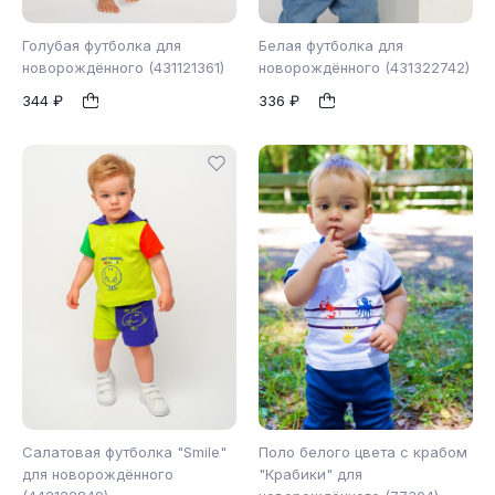
Голубая футболка для
Белая футболка для
новорождённого (431121361)
новорождённого (431322742)
344 ₽
336 ₽
62
68
74
86
1
1
Салатовая футболка "Smile"
Поло белого цвета с крабом
для новорождённого
"Крабики" для