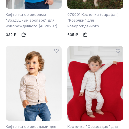
Кофточка со зверями
070001 Кофточка (сарафан)
"Воздушный зоопарк" для
"Розочки" для
новорождённого (4020287)
новорождённого
68
62
74
80
1
1
332 ₽
635 ₽
86
92
Кофточка со звездами для
Кофточка "Созвездие" для