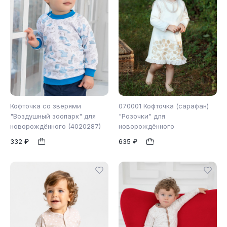
Кофточка со зверями
070001 Кофточка (сарафан)
"Воздушный зоопарк" для
"Розочки" для
новорождённого (4020287)
новорождённого
68
62
74
80
1
1
332 ₽
635 ₽
86
92