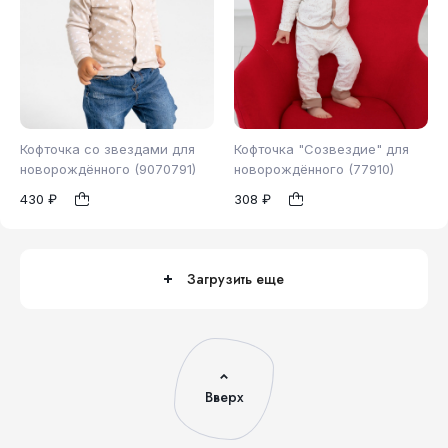
Кофточка со звездами для
Кофточка "Созвездие" для
новорождённого (9070791)
новорождённого (77910)
430 ₽
308 ₽
86
62
1
1
Загрузить еще
Вверх